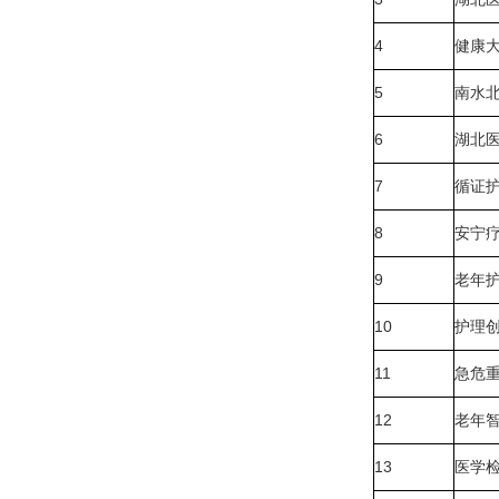
4
健康
5
南水
6
湖北
7
循证
8
安宁
9
老年
10
护理
11
急危
12
老年
13
医学