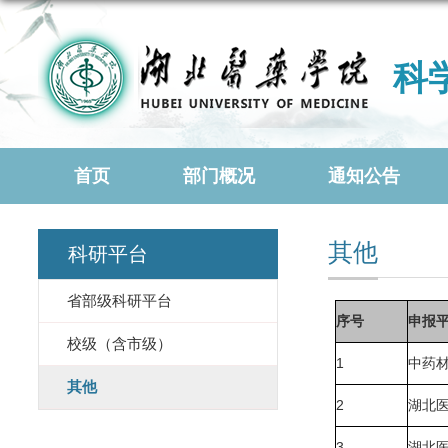
科
首页
部门概况
通知公告
其他
科研平台
省部级科研平台
序号
申报
校级（含市级）
1
中药
其他
2
湖北
3
湖北