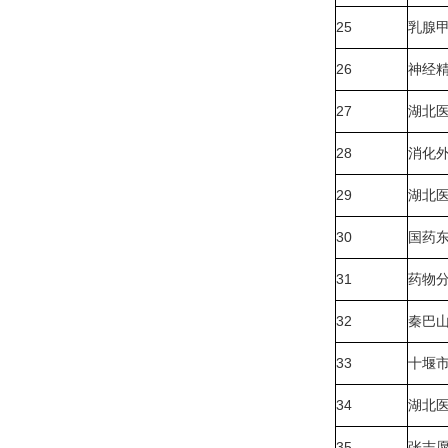
25
乳腺
26
神经
27
湖北
28
消化
29
湖北
30
国药
31
药物
32
秦巴
33
十堰
34
湖北
35
张志