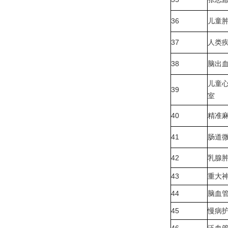
36
儿童
37
人类
38
脑出
儿童
39
室
40
精准
41
肠道
42
乳腺
43
重大
44
脑血
45
慢病