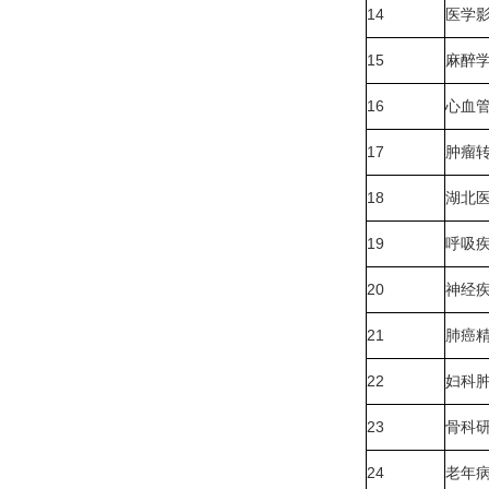
14
医学
15
麻醉
16
心血
17
肿瘤
18
湖北
19
呼吸
20
神经
21
肺癌
22
妇科
23
骨科
24
老年